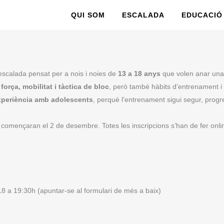
QUI SOM
ESCALADA
EDUCACIÓ
’escalada pensat per a nois i noies de
13 a 18 anys
que volen anar una 
 força, mobilitat i tàctica de bloc
, però també hàbits d’entrenament i 
experiència amb adolescents
, perquè l’entrenament sigui segur, progre
començaran el 2 de desembre. Totes les inscripcions s’han de fer online
a 19:30h (apuntar-se al formulari de més a baix)