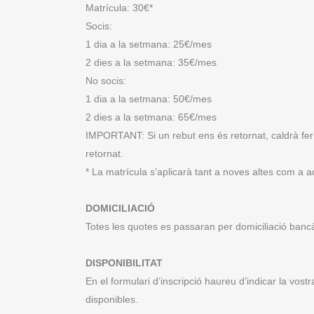
Matrícula: 30€*
Socis:
1 dia a la setmana: 25€/mes
2 dies a la setmana: 35€/mes
No socis:
1 dia a la setmana: 50€/mes
2 dies a la setmana: 65€/mes
IMPORTANT:
Si
un
rebut
ens
és
retornat, caldrà f
retornat.
* La matrícula s’aplicarà tant a noves altes com a aq
DOMICILIACIÓ
Totes les quotes es passaran per domiciliació bancà
DISPONIBILITAT
En el formulari d’inscripció haureu d’indicar la vost
disponibles.