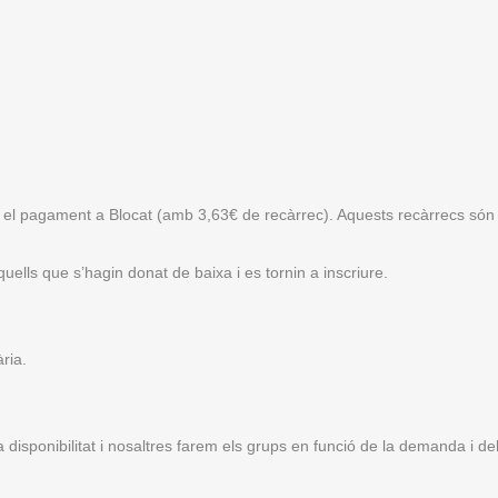
er el pagament a Blocat
(amb 3,63€ de recàrrec). Aquests recàrrecs són 
uells que s’hagin donat de baixa i es tornin a inscriure.
ria.
ra disponibilitat i nosaltres farem els grups en funció de la demanda i de